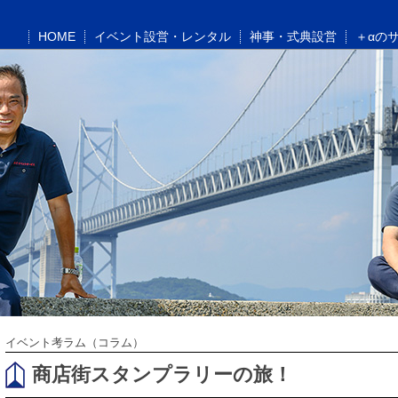
HOME
イベント設営・レンタル
神事・式典設営
＋αの
イベント考ラム（コラム）
商店街スタンプラリーの旅！